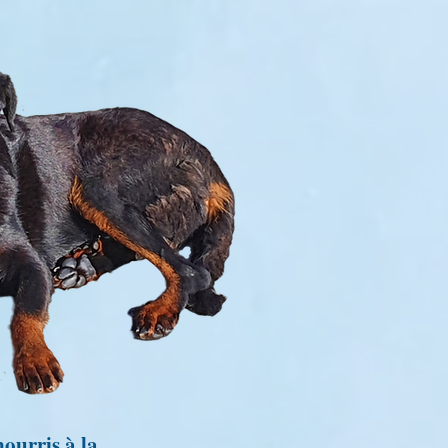
nourris à
la