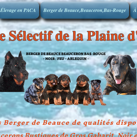
Élevage en PACA
Berger de Beauce,Beauceron,Bas-Rouge
À
 Sélectif de la Plaine 
BERGER DE BEAUCE BEAUCERON BAS-ROUGE
- NOIR / FEU - ARLEQUIN -
 Berger de Beauce de qualités dispo
cerons Rustiques de Gros Gabarit, Noir 