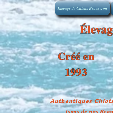
Elevage de Chiens Beauceron
Élevage
Créé en
1993
Authentiques Chiots
Issus de nos Beau