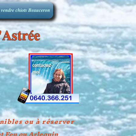
 vendre chiots Beauceron
d'Astrée
nibles ou à réserver
et Feu ou Arlequin