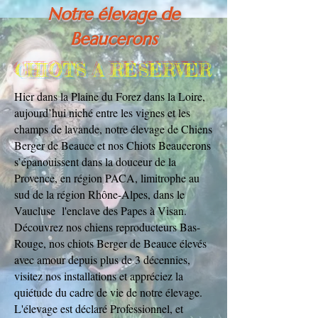
Notre élevage de
Beaucerons
CHIOTS A RESERVER
Hier dans la Plaine du Forez dans la Loire,
aujourd’hui niché entre les vignes et les
champs de lavande, notre élevage de Chiens
Berger de Beauce et nos Chiots Beaucerons
s’épanouissent dans la douceur de la
Provence, en région PACA, limitrophe au
sud de la région Rhône-Alpes, dans le
Vaucluse l'enclave des Papes à Visan.
Découvrez nos chiens reproducteurs Bas-
Rouge, nos chiots Berger de Beauce élevés
avec amour depuis plus de 3 décennies,
visitez nos installations et appréciez la
quiétude du cadre de vie de notre élevage.
L'élevage est déclaré Professionnel, et