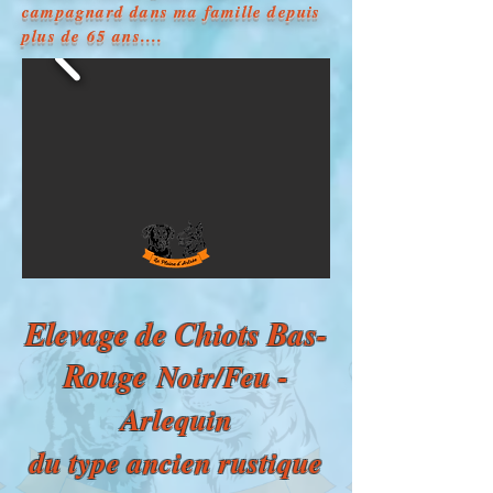
campagnard dans ma famille depuis
plus de 65 ans....
Elevage d
e Chiots Bas-
Rouge
Noir/Feu -
Arlequin
du type anci
en rusti
que