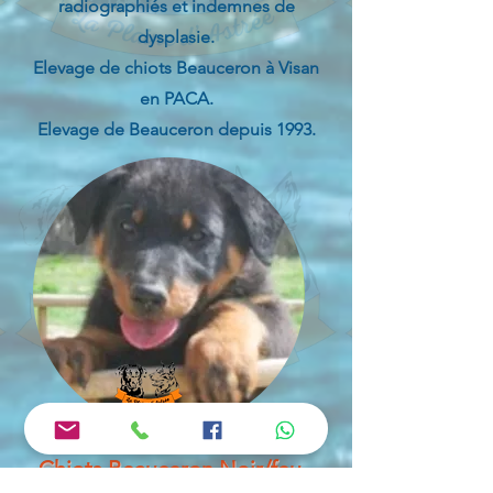
radiographiés et indemnes de
dysplasie.
Elevage de chiots Beauceron à Visan
en PACA.
Elevage de Beauceron depuis 1993.
Chiots Beauceron Noir/feu