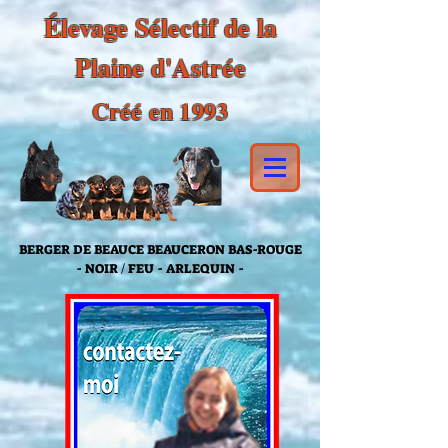
Élevage Sélectif de la
Plaine d'Astrée
Créé en 1993
BERGER DE BEAUCE BEAUCERON BAS-ROUGE
- NOIR / FEU - ARLEQUIN -