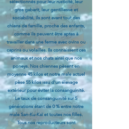
sélectionnés pour leur rusticité, leur
gros gabarit, leur gentillesse et
sociabilité, ils sont avant tout des
chiens de famille, proche des enfants,
comme ils peuvent être aptes à
travailler dans une ferme avec ovins ou
caprins ou volailles. Ils connaissent ces
animaux et nos chats ainsi que nos
poneys. Nos chiennes pèsent en
moyenne 45 kilos et notre male actuel
pèse 55 kilos issu d'un élevage
extérieur pour éviter la consanguinité.
Le taux de consanguinité sur 5
générations étant de 0 % entre notre
male San-Ku-Kaï et toutes nos filles.
Tous nos reproducteurs sont