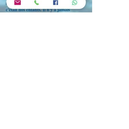
animal est respecté au même titre que si
c'était nos enfants. Il n'y a jamais
urgence pour vendre nos chiots
beauceron de qualité. Nous sommes très
franc et très respectueux du standard de
nos races beauceronnes avec des
mariages non consanguin pour une
bonne santé. Un éleveur honnête et
sérieux vous parlera de la race bas-rouge
avec plaisir, sera heureux de vous
montrer les parents berger de beauce de
votre futur chiot beauceron, il est
important de savoir à quoi va ressembler
votre compagnon beauceron une fois
adulte. Sinon, autant aller sauver un
rescapé de la vie à la SPA.