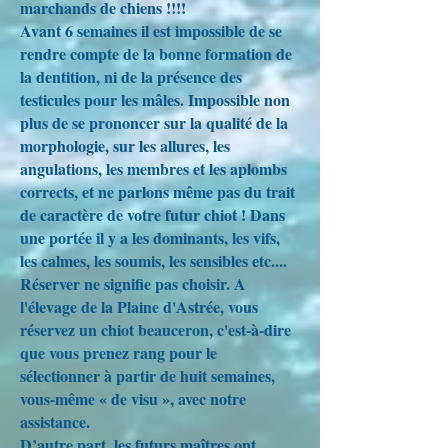
marchands de chiens !!!!
Avant 6 semaines il est impossible de se
rendre compte de la bonne formation de
la dentition, ni de la présence des
testicules pour les mâles. Impossible non
plus de se prononcer sur la qualité de la
morphologie, sur les allures, les
angulations, les membres et les aplombs
corrects, et ne parlons même pas du trait
de caractère de votre futur chiot ! Dans
une portée il y a les dominants, les vifs,
les calmes, les soumis, les sensibles etc....
Réserver ne signifie pas choisir. A
l'élevage de la Plaine d'Astrée, vous
réservez un chiot beauceron, c'est-à-dire
que vous prenez rang pour le
sélectionner à partir de huit semaines,
vous-même « de visu », avec notre
assistance.
D’autre part, les futurs maîtres ont