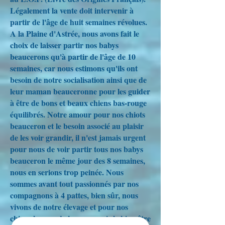
Légalement la vente doit intervenir à
partir de l'âge de huit semaines révolues.
A la Plaine d'Astrée, nous avons fait le
choix de laisser partir nos babys
beaucerons qu'à partir de l'âge de 10
semaines, car nous estimons qu'ils ont
besoin de notre socialisation ainsi que de
leur maman beauceronne pour les guider
à être de bons et beaux chiens bas-rouge
équilibrés. Notre amour pour nos chiots
beauceron et le besoin associé au plaisir
de les voir grandir, il n'est jamais urgent
pour nous de voir partir tous nos babys
beauceron le même jour des 8 semaines,
nous en serions trop peinée. Nous
sommes avant tout passionnés par nos
compagnons à 4 pattes, bien sûr, nous
vivons de notre élevage et pour nos
chiens berger de beauce, mais le bien-être