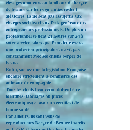
élevages amateurs ou familiaux de berger
de beauce car leurs garanties restent
aléatoires. Ils ne sont pas assujettis aux
charges sociales et aux frais généraux des
entrepreneurs professionnels. De plus un
professionnel se tient 24 heures sur 24 à
votre service, alors que l’amateur exerce
une profession principale et ne vit pas
constamment avec ses chiens berger de
beauce.
Enfin, sachez que la législation Française
encadre strictement le commerce des
animaux de compagnie.
Tous les chiots beauceron doivent être
identifiés (tatouages ou puces
électroniques) et avoir un certificat de
bonne santé.
Par ailleurs, ils sont issus de
reproducteurs Berger de Beauce inscrits
au L.O.F. (Livre des Origines Français).