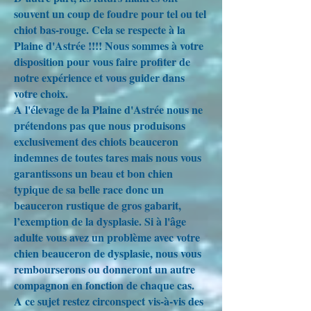
souvent un coup de foudre pour tel ou tel
chiot bas-rouge. Cela se respecte à la
Plaine d'Astrée !!!! Nous sommes à votre
disposition pour vous faire profiter de
notre expérience et vous guider dans
votre choix.
A l'élevage de la Plaine d'Astrée nous ne
prétendons pas que nous produisons
exclusivement des chiots beauceron
indemnes de toutes tares mais nous vous
garantissons un beau et bon chien
typique de sa belle race donc un
beauceron rustique de gros gabarit,
l’exemption de la dysplasie. Si à l'âge
adulte vous avez un problème avec votre
chien beauceron de dysplasie, nous vous
rembourserons ou donneront un autre
compagnon en fonction de chaque cas.
A ce sujet restez circonspect vis-à-vis des