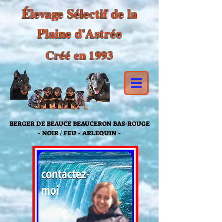
Élevage Sélectif de la
Plaine d'Astrée
Créé en 1993
BERGER DE BEAUCE BEAUCERON BAS-ROUGE
- NOIR / FEU - ARLEQUIN -