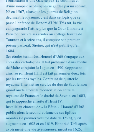
l’édification d’une Galerie aux 12 colonnes et
d’une rampe d'accès équestre gardée par un sphinx.
Né en 1567, alors que les guerres de Religion
déciment le royaume, c’est dans ce logis que se
passe l’enfance de Honoré d'Urfé. Très tôt, la vie
campagnarde l’attire plus que la Cour. Il monte à
Paris poursuivre ses études au collège Jésuite de
Tournon et à seize ans, il compose son premier
poème pastoral, Sireine, qui n’est publié qu’en
1604.
Ses études terminées, Honoré d’Urfé s’engage aux
côtés des catholiques. Il fait profession dans l’ordre
de Malte et rejoint la Ligue en 1590, s’opposant
ainsi au roi Henri III. Il est fait prisonnier deux fois
par les troupes royales. Contraint de quitter le
royaume, il se met au service du duc de Savoie, son
grand oncle. C’est la réconciliation entre le
royaume de France et le duché de Savoie, en 1603,
qui le rapproche ensuite d’Henri IV.
Installé au château de « la Bâtie », Honoré d’Urfé
publie alors le second volume de ses Épîtres
morales (le premier volume date de 1598), qu’il
augmente en 1608 et en 1619. Honoré d’Urfé après
avoir mené une vie aventureuse, meurt en 1625.