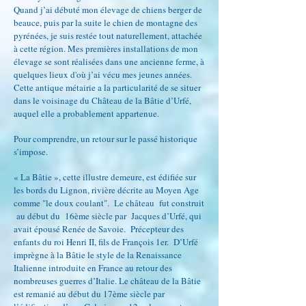
Quand j’ai débuté mon élevage de chiens berger de
beauce, puis par la suite le chien de montagne des
pyrénées, je suis restée tout naturellement, attachée
à cette région. Mes premières installations de mon
élevage se sont réalisées dans une ancienne ferme, à
quelques lieux d'où j’ai vécu mes jeunes années.
Cette antique métairie a la particularité de se situer
dans le voisinage du Château de la Bâtie d’Urfé,
auquel elle a probablement appartenue.
Pour comprendre, un retour sur le passé historique
s’impose.
« La Bâtie », cette illustre demeure, est édifiée sur
les bords du Lignon, rivière décrite au Moyen Age
comme "le doux coulant". Le château fut construit
au début du 16ème siècle par Jacques d’Urfé, qui
avait épousé Renée de Savoie. Précepteur des
enfants du roi Henri II, fils de François 1er. D’Urfé
imprègne à la Bâtie le style de la Renaissance
Italienne introduite en France au retour des
nombreuses guerres d’Italie. Le château de la Bâtie
est remanié au début du 17ème siècle par