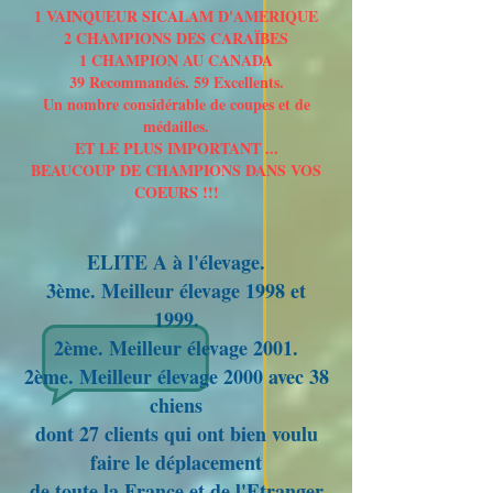
1 VAINQUEUR SICALAM D'AMERIQUE
2 CHAMPIONS DES CARAÏBES
1 CHAMPION AU CANADA
39 Recommandés. 59 Excellents.
Un nombre considérable de coupes et de
médailles.
ET LE PLUS IMPORTANT ...
BEAUCOUP DE CHAMPIONS DANS VOS
COEURS !!!
ELITE A à l'élevage.
3ème. Meilleur élevage 1998 et
1999.
2ème. Meilleur élevage 2001.
2ème. Meilleur élevage 2000 avec 38
chiens
dont 27 clients qui ont bien voulu
faire le déplacement
de toute la France et de l'Etranger