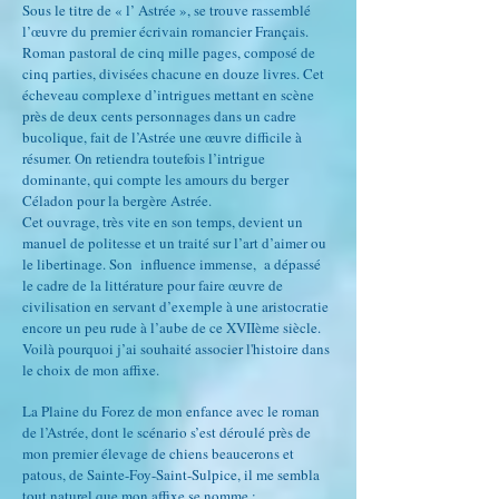
Sous le titre de « l’ Astrée », se trouve rassemblé
l’œuvre du premier écrivain romancier Français.
Roman pastoral de cinq mille pages, composé de
cinq parties, divisées chacune en douze livres. Cet
écheveau complexe d’intrigues mettant en scène
près de deux cents personnages dans un cadre
bucolique, fait de l’Astrée une œuvre difficile à
résumer. On retiendra toutefois l’intrigue
dominante, qui compte les amours du berger
Céladon pour la bergère Astrée.
Cet ouvrage, très vite en son temps, devient un
manuel de politesse et un traité sur l’art d’aimer ou
le libertinage. Son influence immense, a dépassé
le cadre de la littérature pour faire œuvre de
civilisation en servant d’exemple à une aristocratie
encore un peu rude à l’aube de ce XVIIème siècle.
Voilà pourquoi j’ai souhaité associer l'histoire dans
le choix de mon affixe.
La Plaine du Forez de mon enfance avec le roman
de l’Astrée, dont le scéna
rio s’est déroulé près de
mon premier élevage de chiens beaucerons et
patous, de Sainte-Foy-Saint-Sulpice, il me sembla
tout naturel que mon affixe se nomme :