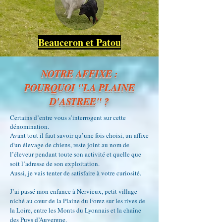
Beauceron et Patou
NOTRE AFFIXE :
POURQUOI "LA PLAINE
D'ASTREE" ?
Certains d’entre vous s’interrogent sur cette
dénomination.
Avant tout il faut savoir qu’une fois choisi, un affixe
d'un élevage de chiens, reste joint au nom de
l’éleveur pendant toute son activité et quelle que
soit l’adresse de son exploitation.
Aussi, je vais tenter de satisfaire à votre curiosité.
J’ai passé mon enfance à Nervieux, petit village
niché au cœur de la Plaine du Forez sur les rives de
la Loire, entre les Monts du Lyonnais et la chaîne
des Puys d’Auvergne.