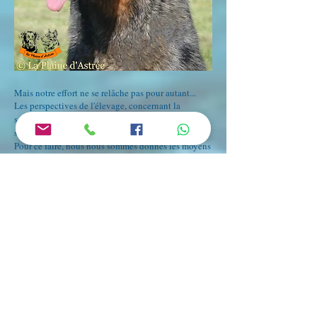
Mais notre effort ne se relâche pas pour autant...
Les perspectives de l'élevage, concernant la
sélection et l'amélioration de la race "Beauceron",
sont à la mesure de nos ambitions.
Pour ce faire, nous nous sommes donnés les moyens
tant sur le plan technique que sur la génétique des
reproducteurs Berger de Beauce, avec notamment :
Des installations d'élevage performantes... de grands
parcs refaits à neuf, équipés avec des chalets - abris
spacieux. Un suivi sanitaire et prophylactique
constant. Une nourriture saine de haute qualité...
etc...
Marie - Raphaëlle attachée à la génétique qu'elle a
créée fonde de grands espoirs sur les chiots "de la
Plaine d'Astrée". Ils lui permettront d'envisager
sereinement le devenir de son élevage.
Par ailleurs, plusieurs autres jeunes chiens sont en